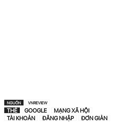
NGUỒN
VNREVIEW
THẺ
GOOGLE
MẠNG XÃ HỘI
TÀI KHOẢN
ĐĂNG NHẬP
ĐƠN GIẢN