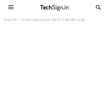
Có gì mới
Xử phạt nặng trang tin giật tít vô đạo đức vụ gia...