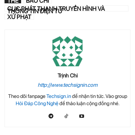
THẺ
BÁO CHÍ
CỤC PHÁT THANH TRUYỀN HÌNH VÀ
THÔNG TIN ĐIỆN TỬ
XỬ PHẠT
Trịnh Chi
http://www.techsignin.com
Theo dõi fanpage
Techsign.in
để nhận tin tức. Vào group
Hỏi Đáp Công Nghệ
để thảo luận cộng đồng nhé.