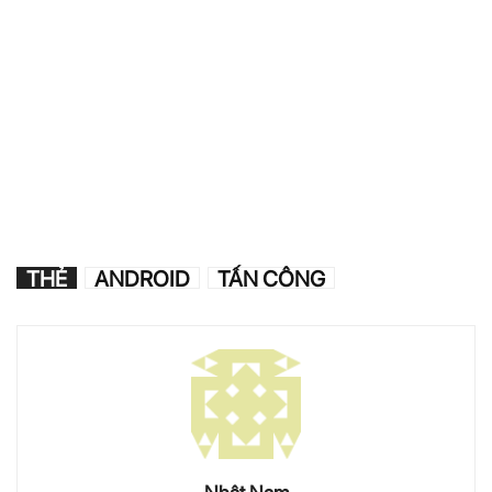
THẺ
ANDROID
TẤN CÔNG