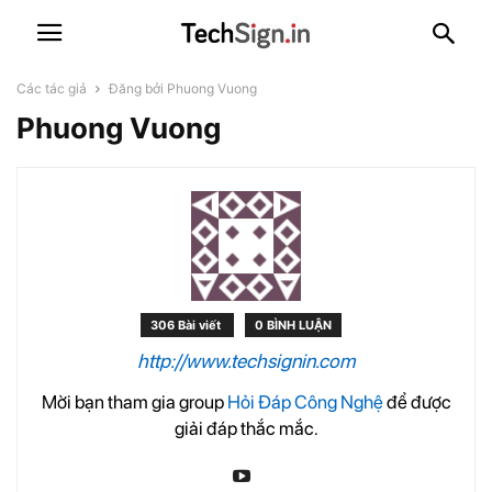
Các tác giả
Đăng bởi Phuong Vuong
Phuong Vuong
306 Bài viết
0 BÌNH LUẬN
http://www.techsignin.com
Mời bạn tham gia group
Hỏi Đáp Công Nghệ
để được
giải đáp thắc mắc.