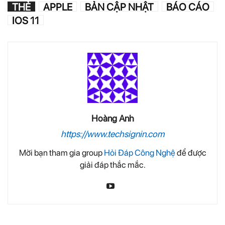
THẺ
APPLE
BẢN CẬP NHẬT
BÁO CÁO
IOS 11
Hoàng Anh
https://www.techsignin.com
Mời bạn tham gia group
Hỏi Đáp Công Nghệ
để được
giải đáp thắc mắc.