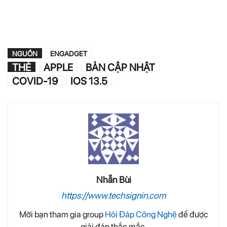
NGUỒN
ENGADGET
THẺ
APPLE
BẢN CẬP NHẬT
COVID-19
IOS 13.5
Nhẫn Bùi
https://www.techsignin.com
Mời bạn tham gia group
Hỏi Đáp Công Nghệ
để được
giải đáp thắc mắc.