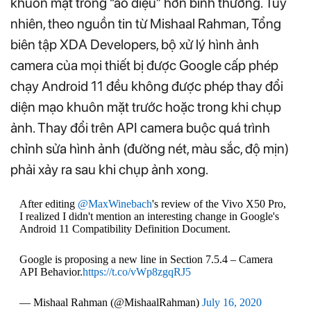
khuôn mặt trông “ảo diệu” hơn bình thường. Tuy
nhiên, theo nguồn tin từ Mishaal Rahman, Tổng
biên tập XDA Developers, bộ xử lý hình ảnh
camera của mọi thiết bị được Google cấp phép
chạy Android 11 đều không được phép thay đổi
diện mạo khuôn mặt trước hoặc trong khi chụp
ảnh. Thay đổi trên API camera buộc quá trình
chỉnh sửa hình ảnh (đường nét, màu sắc, độ mịn)
phải xảy ra sau khi chụp ảnh xong.
After editing
@MaxWinebach
's review of the Vivo X50 Pro,
I realized I didn't mention an interesting change in Google's
Android 11 Compatibility Definition Document.
Google is proposing a new line in Section 7.5.4 – Camera
API Behavior.
https://t.co/vWp8zgqRJ5
— Mishaal Rahman (@MishaalRahman)
July 16, 2020