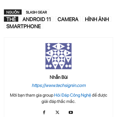
NGUỒN
SLASH GEAR
THẺ
ANDROID 11
CAMERA
HÌNH ẢNH
SMARTPHONE
Nhẫn Bùi
https://www.techsignin.com
Mời bạn tham gia group
Hỏi Đáp Công Nghệ
để được
giải đáp thắc mắc.