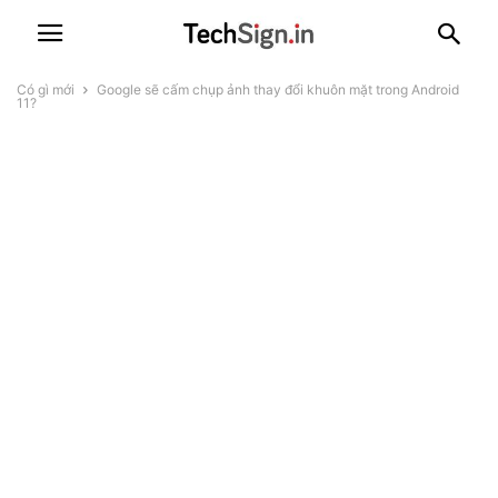
Có gì mới
Google sẽ cấm chụp ảnh thay đổi khuôn mặt trong Android
11?