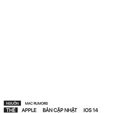
NGUỒN
MAC RUMORS
THẺ
APPLE
BẢN CẬP NHẬT
IOS 14