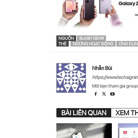
NGUỒN
SLASH GEAR
THẺ
NGỪNG HOẠT ĐỘNG
ỨNG DỤ
Nhẫn Bùi
https://www.techsigni
Mời bạn tham gia grou
BÀI LIÊN QUAN
XEM T