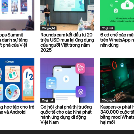
Công nghệ
Có gì mới
pps Summit
Rounds cam kết đầu tư 20
6 cơ chế bảo mật
 danh sự tăng
triệu USD mua lại ứng dụng
trên WhatsApp n
t phá của Việt
của người Việt trong năm
nên dùng
2025
Có gì mới
Công nghệ
g học tập cho trẻ
Cơ hội khai phá thị trường
Kaspersky phát 
ne và Android
quốc tế cho các Nhà phát
340.000 cuộc t
hành ứng dụng di động
bằng mod What
Việt Nam
hại mới