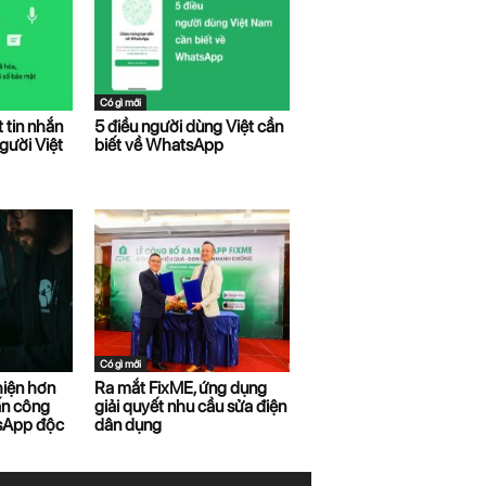
Có gì mới
 tin nhắn
5 điều người dùng Việt cần
gười Việt
biết về WhatsApp
Có gì mới
hiện hơn
Ra mắt FixME, ứng dụng
ấn công
giải quyết nhu cầu sửa điện
sApp độc
dân dụng