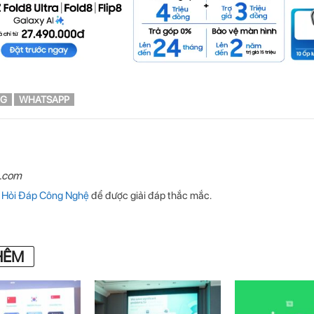
NG
WHATSAPP
n.com
p
Hỏi Đáp Công Nghệ
để được giải đáp thắc mắc.
HÊM