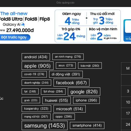
Góc quảng cáo
android
(434)
an ninh mạng
(276)
apple
(905)
asus
(273)
bảo mật
(260)
M
di động việt
(391)
covid-19
(274)
facebook
(667)
doanh nghiệp
(244)
google
(826)
3
fpt shop
(284)
fpt
(248)
úc
huawei
(515)
iphone
(396)
grab
(223)
10
microsoft
(514)
kaspersky
(323)
17
mạng xã hội
(267)
oppo
(296)
samsung
(1453)
24
smartphone
(414)