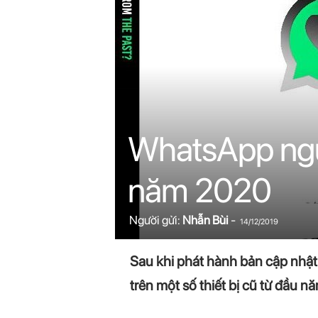
n
i
n
.
c
WhatsApp ngừn
o
năm 2020
m
Người gửi:
Nhẫn Bùi
-
14/12/2019
Sau khi phát hành bản cập nhật
trên một số thiết bị cũ từ đầu n