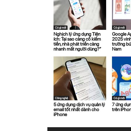
Có gì mới
Có gì mới
Nghịch lý ứng dụng Tiện
Google A
ích: Tại sao càng cố kiếm
2025 vinh
tiền, nhà phát triển càng
trưởng bứ
nhanh mất người dùng?”
Nam
Công nghệ
Có gì mới
5 ứng dụng dịch vụ quản lý
7 ứng dụn
email tốt nhất dành cho
trên iPho
iPhone