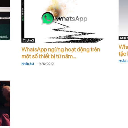
Có gì 
Có gì mới
Wha
WhatsApp ngừng hoạt động trên
tặc 
một số thiết bị từ năm...
Nhẫn B
-
Nhẫn Bùi
14/12/2019