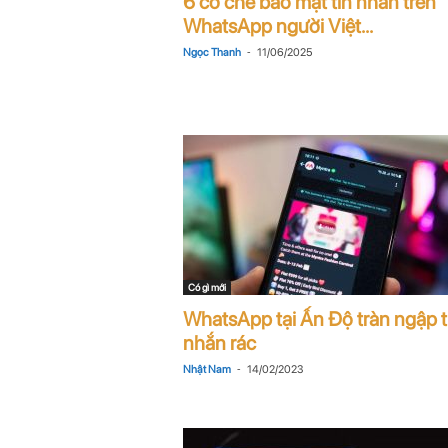
6 cơ chế bảo mật tin nhắn trên
n
WhatsApp người Việt...
-
Ngọc Thanh
11/06/2025
i
n
.
c
o
m
Có gì mới
WhatsApp tại Ấn Độ tràn ngập t
nhắn rác
-
Nhật Nam
14/02/2023