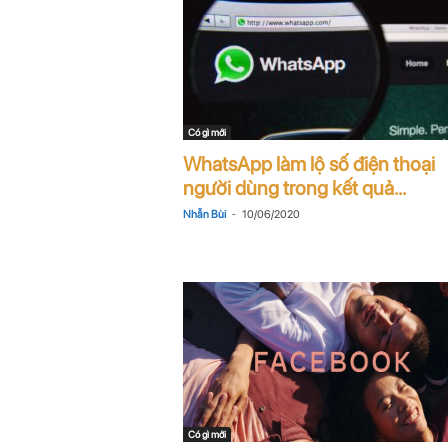
Có gì mới
WhatsApp làm lộ số điện thoại
người dùng trong kết quả...
-
Nhẫn Bùi
10/06/2020
Có gì mới