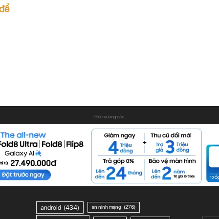
 để
Góc quảng cáo
android
(434)
an ninh mạng
(276)