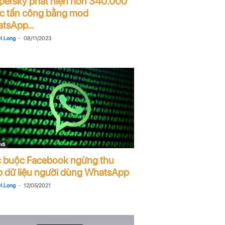
persky phát hiện hơn 340.000
c tấn công bằng mod
tsApp...
-
. Long
08/11/2023
mới
 buộc Facebook ngừng thu
p dữ liệu người dùng WhatsApp
-
. Long
12/05/2021