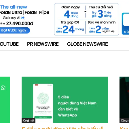
Quảng cáo
YOUTUBE
PR NEWSWIRE
GLOBE NEWSWIRE
Có gì mới
Công 