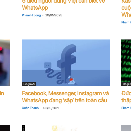
5 điều người dùng Việt cần biết về
Kas
WhatsApp
cuộ
Wha
-
Pham H. Long
20/05/2025
Pham H
Có gì mới
Có gì 
in
Facebook, Messenger, Instagram và
Đức
WhatsApp đang ‘sập’ trên toàn cầu
thậ
-
Xuân Thành
05/10/2021
Pham H