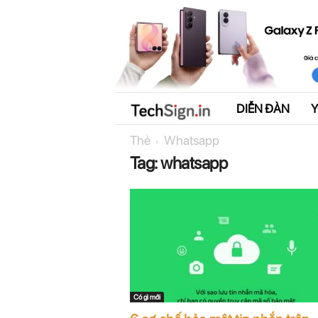
DIỄN ĐÀN
T
Thẻ
Whatsapp
e
Tag: whatsapp
c
h
S
i
g
Có gì mới