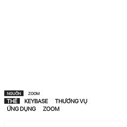
NGUỒN
ZOOM
THẺ
KEYBASE
THƯƠNG VỤ
ỨNG DỤNG
ZOOM