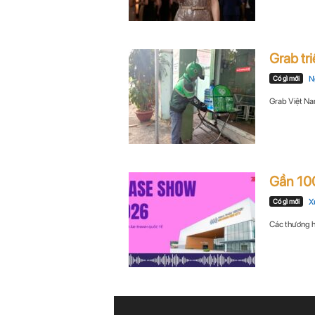
Grab tr
Có gì mới
N
Grab Việt Nam
Gần 100
Có gì mới
X
Các thương h