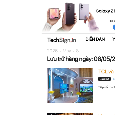
DIỄN ĐÀN
T
2026
May
8
e
Lưu trữ hàng ngày: 08/05
c
TCL và 
h
Có gì mới
X
S
Tiếp nối thàn
i
g