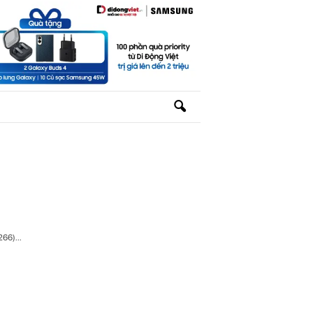
266)...