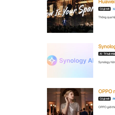
Huawei r
n
Có gì mới
X
i
Thông qua hệ 
n
.
Synolog
c
AI - Trí tuệ nhâ
o
Synology hôm 
m
OPPO ra
Có gì mới
P
OPPO giới thi