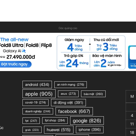
Góc quảng cáo
android
(434)
an ninh mạng
(276)
apple
(905)
asus
(273)
bảo mật
(260)
M
di động việt
(391)
covid-19
(274)
facebook
(667)
doanh nghiệp
(244)
4
google
(826)
fpt shop
(284)
fpt
(247)
11
úc
huawei
(515)
iphone
(396)
grab
(223)
18