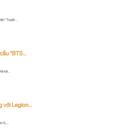
iện "Tuyệt...
cầu “BTS...
à tài...
với Legion...
 5,...