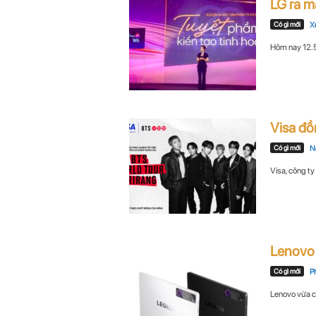
LG ra m
n
Có gì mới
X
i
Hôm nay 12.5,
n
.
Visa đồ
c
Có gì mới
N
o
Visa, công ty
m
Lenovo 
Có gì mới
P
Lenovo vừa cô