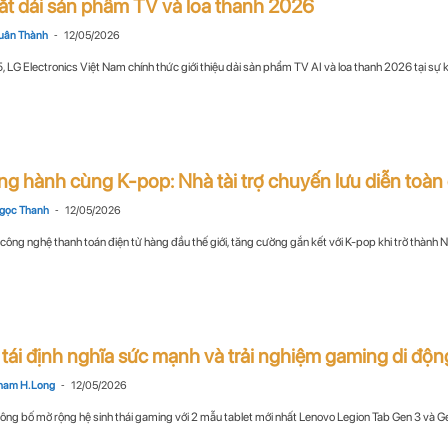
ắt dải sản phẩm TV và loa thanh 2026
-
uân Thành
12/05/2026
 LG Electronics Việt Nam chính thức giới thiệu dải sản phẩm TV AI và loa thanh 2026 tại sự k
ng hành cùng K-pop: Nhà tài trợ chuyến lưu diễn toàn 
-
gọc Thanh
12/05/2026
 công nghệ thanh toán điện tử hàng đầu thế giới, tăng cường gắn kết với K-pop khi trở thành Nh
tái định nghĩa sức mạnh và trải nghiệm gaming di động 
-
ham H. Long
12/05/2026
ng bố mở rộng hệ sinh thái gaming với 2 mẫu tablet mới nhất Lenovo Legion Tab Gen 3 và Gen