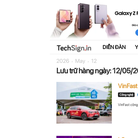
DIỄN ĐÀN
T
2026
May
12
e
Lưu trữ hàng ngày: 12/05/
c
VinFast 
h
Công nghệ
S
VinFast công 
i
g