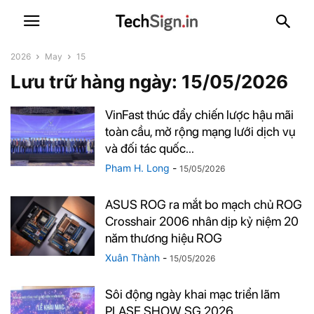
2026
May
15
Lưu trữ hàng ngày: 15/05/2026
VinFast thúc đẩy chiến lược hậu mãi
toàn cầu, mở rộng mạng lưới dịch vụ
và đối tác quốc...
Pham H. Long
-
15/05/2026
ASUS ROG ra mắt bo mạch chủ ROG
Crosshair 2006 nhân dịp kỷ niệm 20
năm thương hiệu ROG
Xuân Thành
-
15/05/2026
Sôi động ngày khai mạc triển lãm
PLASE SHOW SG 2026