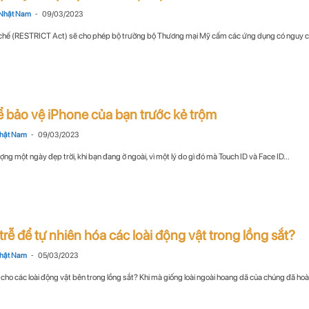
-
Nhật Nam
09/03/2023
 chế (RESTRICT Act) sẽ cho phép bộ trưởng bộ Thương mại Mỹ cấm các ứng dụng có nguy c
 bảo vệ iPhone của bạn trước kẻ trộm
-
hật Nam
09/03/2023
ng một ngày đẹp trời, khi bạn đang ở ngoài, vì một lý do gì đó mà Touch ID và Face ID...
trễ để tự nhiên hóa các loài động vật trong lồng sắt?
-
hật Nam
05/03/2023
 cho các loài động vật bên trong lồng sắt? Khi mà giống loài ngoài hoang dã của chúng đã hoàn