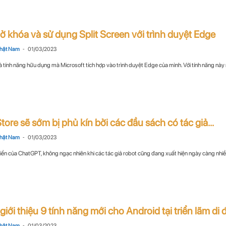
 khóa và sử dụng Split Screen với trình duyệt Edge
-
hật Nam
01/03/2023
là tính năng hữu dụng mà Microsoft tích hợp vào trình duyệt Edge của mình. Với tính năng này 
tore sẽ sớm bị phủ kín bởi các đầu sách có tác giả...
-
hật Nam
01/03/2023
riển của ChatGPT, không ngạc nhiên khi các tác giả robot cũng đang xuất hiện ngày càng nhiều 
iới thiệu 9 tính năng mới cho Android tại triển lãm di đ
-
hật Nam
01/03/2023