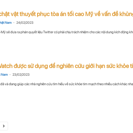
 chật vật thuyết phục tòa án tối cao Mỹ về vấn đề khủng
-
hật Nam
24/02/2023
o Mỹ sẽ đưa ra phán quyết liệu Twitter có phải chịu trách nhiệm cho các nội dung kích động kh
atch được sử dụng để nghiên cứu giới hạn sức khỏe 
-
t Nam
23/02/2023
ã và đang giúp các nhà nghiên cứu tìm hiểu về sức khỏe tim mạch theo nhiều cách khác nhau