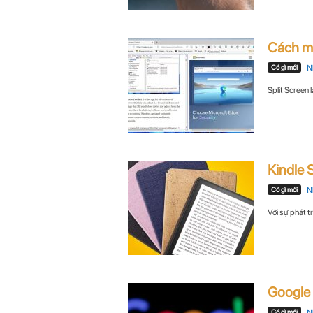
Cách mở
Có gì mới
N
Split Screen 
Kindle S
Có gì mới
N
Với sự phát t
Google g
Có gì mới
N