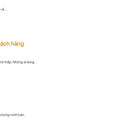
về...
khách hàng
in thấp. Những ai dùng...
 chứng minh bản...