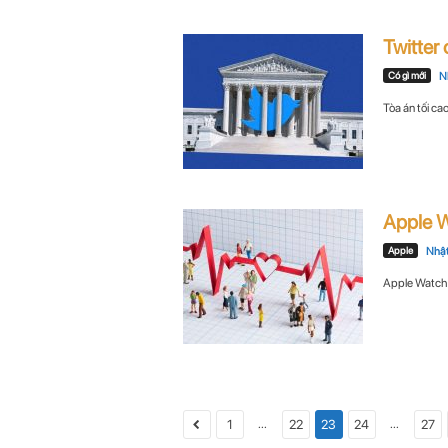
Twitter
Có gì mới
N
Tòa án tối ca
Apple W
Apple
Nhậ
Apple Watch đ
...
...
1
22
23
24
27