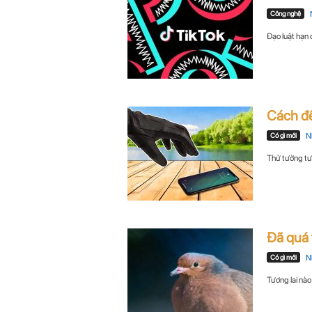
n
Công nghệ
Đạo luật hạn
i
n
.
Cách để
c
Có gì mới
N
Thử tưởng tượ
o
m
Đã quá 
Có gì mới
N
Tương lai nào