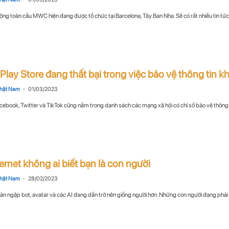
động toàn cầu MWC hiện đang được tổ chức tại Barcelona, Tây Ban Nha. Sẽ có rất nhiều tin tức 
Play Store đang thất bại trong việc bảo vệ thông tin 
-
hật Nam
01/03/2023
cebook, Twitter và TikTok cũng nằm trong danh sách các mạng xã hội có chỉ số bảo vệ thông t
ernet không ai biết bạn là con người
-
hật Nam
28/02/2023
tràn ngập bot, avatar và các AI đang dần trở nên giống người hơn. Những con người đang phải