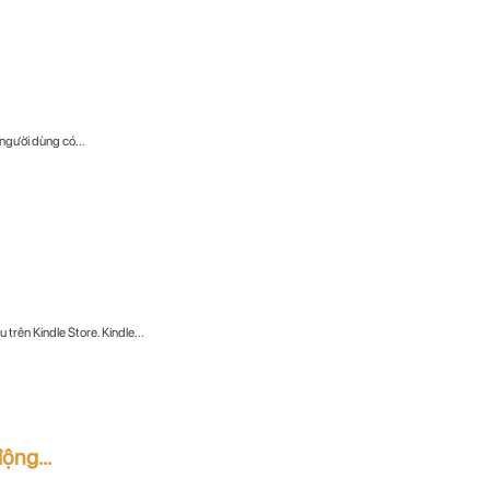
người dùng có...
trên Kindle Store. Kindle...
ộng...