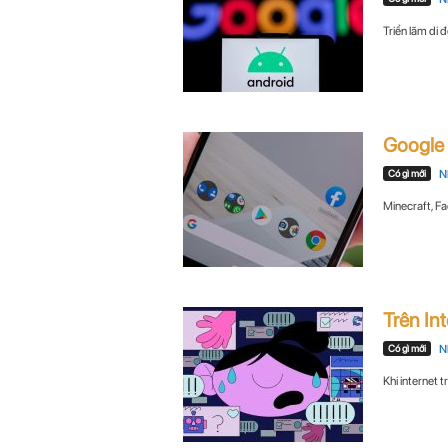
Triển lãm di 
Google 
Có gì mới
N
Minecraft, Fa
Trên Int
Có gì mới
N
Khi internet 