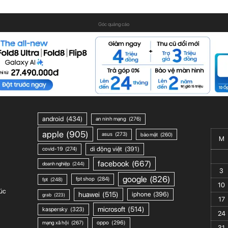
Góc quảng cáo
android
(434)
an ninh mạng
(276)
apple
(905)
asus
(273)
bảo mật
(260)
M
di động việt
(391)
covid-19
(274)
facebook
(667)
doanh nghiệp
(244)
3
google
(826)
fpt shop
(284)
fpt
(248)
10
úc
huawei
(515)
iphone
(396)
grab
(223)
17
microsoft
(514)
kaspersky
(323)
24
mạng xã hội
(267)
oppo
(296)
31