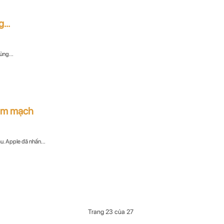
...
ủng...
tim mạch
. Apple đã nhấn...
Trang 23 của 27